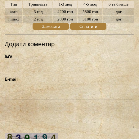
Тип
Тривалість
1-3 люд
4-5 люд
6 та більше
авто
3 год
4200 грн
5800 грн
дог.
пішох
2 год
2800 грн
3100 грн
дог.
Замовити
Сплатити
Додати коментар
Ім'я
E-mail