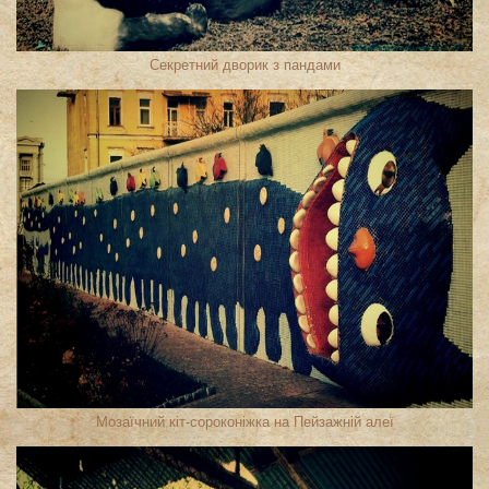
Секретний дворик з пандами
Мозаїчний кіт-сороконіжка на Пейзажній алеї