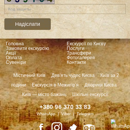
Головна
Екскурсії по Києву
Замовити екскурсію
Послуги
Акції
Трансфери
Оплата
Фотогалерея
Сувеніри
Контакти
Містичний Київ
Дев'ять чудес Києва
Київ за 2
години
Екскурсія в Межигір'я
Дворики Києва
Київ — місто бажань
Шкільні екскурсії
+380 96 370 33 83
WhatsApp | Viber | Telegram