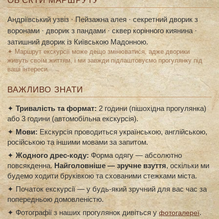
ОБ′ЄКТИ МАРШРУТУ
Андріївський узвіз · Пейзажна алея · секретний дворик з
воронами · дворик з пандами · сквер корінного киянина ·
затишний дворик із Київською Мадонною.
✦ Маршрут екскурсії може дещо змінюватися, адже дворики
живуть своїм життям, і ми завжди підлаштовуємо прогулянку під
ваші інтереси.
ВАЖЛИВО ЗНАТИ
✦
Тривалість та формат:
2 години (пішохідна прогулянка)
або 3 години (автомобільна екскурсія).
✦
Мови:
Екскурсія проводиться українською, англійською,
російською та іншими мовами за запитом.
✦
Жодного дрес-коду:
Форма одягу — абсолютно
повсякденна.
Найголовніше — зручне взуття
, оскільки ми
будемо ходити бруківкою та схованими стежками міста.
✦ Початок екскурсії — у будь-який зручний для вас час за
попередньою домовленістю.
✦ Фотографії з наших прогулянок дивіться у
.
фотогалереї