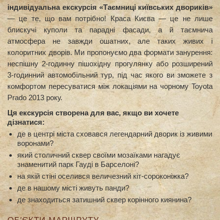
індивідуальна екскурсія «Таємниці київських двориків»
— це те, що вам потрібно! Краса Києва — це не лише
блискучі куполи та парадні фасади, а й таємнича
атмосфера не завжди ошатних, але таких живих і
колоритних дворів. Ми пропонуємо два формати занурення:
неспішну 2-годинну пішохідну прогулянку або розширений
3-годинний автомобільний тур, під час якого ви зможете з
комфортом пересуватися між локаціями на чорному Toyota
Prado 2013 року.
Ця екскурсія створена для вас, якщо ви хочете
дізнатися:
де в центрі міста сховався легендарний дворик із живими
воронами?
який столичний сквер своїми мозаїками нагадує
знаменитий парк Гауді в Барселоні?
на якій стіні оселився величезний кіт-сороконіжка?
де в нашому місті живуть панди?
де знаходиться затишний сквер корінного киянина?