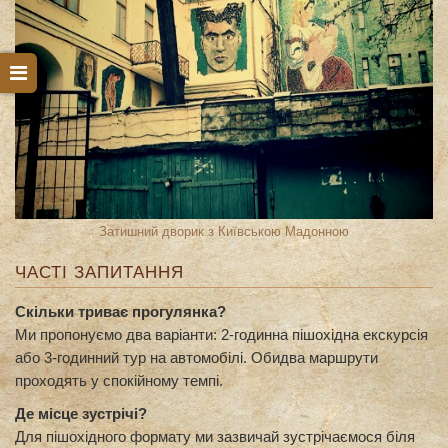
Затишний дворик з Київською Мадонною
ЧАСТІ ЗАПИТАННЯ
Скільки триває прогулянка?
Ми пропонуємо два варіанти: 2-годинна пішохідна екскурсія
або 3-годинний тур на автомобілі. Обидва маршрути
проходять у спокійному темпі.
Де місце зустрічі?
Для пішохідного формату ми зазвичай зустрічаємося біля