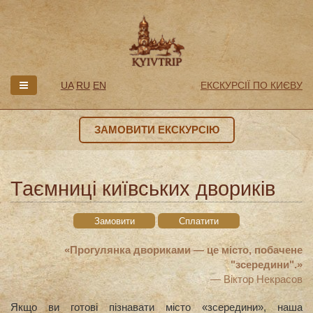
UA
RU
EN
ЕКСКУРСІЇ ПО КИЄВУ
ЗАМОВИТИ ЕКСКУРСІЮ
Таємниці київських двориків
Замовити
Сплатити
«Прогулянка двориками — це місто, побачене
"зсередини".»
— Віктор Некрасов
Якщо ви готові пізнавати місто «зсередини», наша