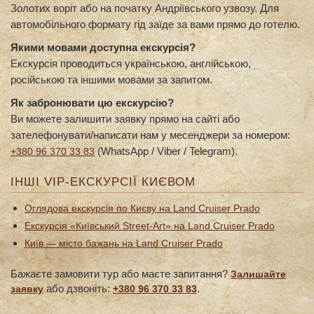
Золотих воріт або на початку Андріївського узвозу. Для
автомобільного формату гід заїде за вами прямо до готелю.
Якими мовами доступна екскурсія?
Екскурсія проводиться українською, англійською,
російською та іншими мовами за запитом.
Як забронювати цю екскурсію?
Ви можете залишити заявку прямо на сайті або
зателефонувати/написати нам у месенджери за номером:
(WhatsApp / Viber / Telegram).
+380 96 370 33 83
ІНШІ VIP-ЕКСКУРСІЇ КИЄВОМ
Оглядова екскурсія по Києву на Land Cruiser Prado
Екскурсія «Київський Street-Art» на Land Cruiser Prado
Київ — місто бажань на Land Cruiser Prado
Бажаєте замовити тур або маєте запитання?
Залишайте
або дзвоніть:
.
заявку
+380 96 370 33 83