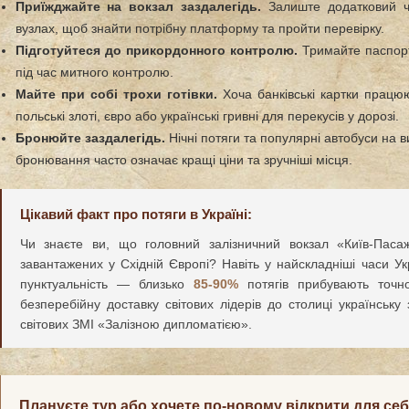
Приїжджайте на вокзал заздалегідь.
Залиште додатковий ч
вузлах, щоб знайти потрібну платформу та пройти перевірку.
Підготуйтеся до прикордонного контролю.
Тримайте паспорт 
під час митного контролю.
Майте при собі трохи готівки.
Хоча банківські картки працюю
польські злоті, євро або українські гривні для перекусів у дорозі.
Бронюйте заздалегідь.
Нічні потяги та популярні автобуси на 
бронювання часто означає кращі ціни та зручніші місця.
Цікавий факт про потяги в Україні:
Чи знаєте ви, що головний залізничний вокзал «Київ-Паса
завантажених у Східній Європі? Навіть у найскладніші часи У
пунктуальність — близько
85-90%
потягів прибувають точн
безперебійну доставку світових лідерів до столиці українськ
світових ЗМІ «Залізною дипломатією».
Плануєте тур або хочете по-новому відкрити для се