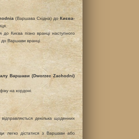
hodnia
(Варшава Східна) до
Києва-
иця.
я до Києва пізно вранці наступного
є до Варшави вранці.
залу Варшави (Dworzec Zachodni)
фіку на кордоні.
 відправляється декілька щоденних
ди легко дістатися з Варшави або