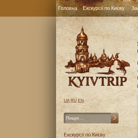
Головна
Екскурсії по Києву
За
UA
RU
EN
Екскурсії по Києву