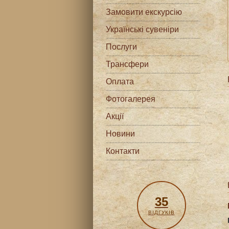
Замовити екскурсію
Українські сувеніри
Послуги
Трансфери
Оплата
Фотогалерея
Акції
Новини
Контакти
35
ВІДГУКІВ