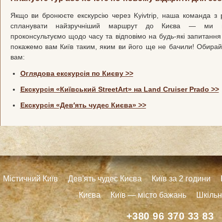
Якщо ви бронюєте екскурсію через Kyivtrip, наша команда з
спланувати найзручніший маршрут до Києва — ми пі
проконсультуємо щодо часу та відповімо на будь-які запитання 
покажемо вам Київ таким, яким ви його ще не бачили! Обирайт
вам:
Оглядова екскурсія по Києву >>
Екскурсія «Київський StreetArt» на Land Cruiser Prado >>
Екскурсія «Дев′ять чудес Києва» >>
Містичний Київ
Дев'ять чудес Києва
Київ за 2 години
Києва
Київ — місто бажань
Шкільні
+380 96 370 33 83