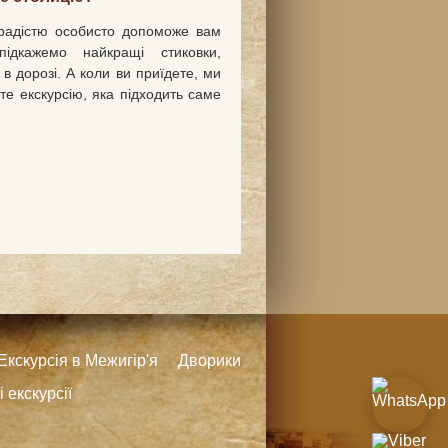
 радістю особисто допоможе вам
дкажемо найкращі стиковки,
в дорозі. А коли ви приїдете, ми
е екскурсію, яка підходить саме
Екскурсія в Межигір'я
Дворики
 екскурсії