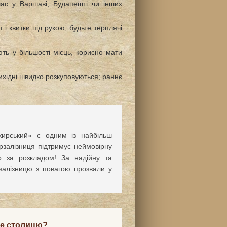
ас у Варшаві, Будапешті чи інших
і квитки під рукою; будьте терплячі
ть у більшості місць, корисно мати
вихідні швидко розкуповуються; раннє
жирський» є одним із найбільш
крзалізниця підтримує неймовірну
о за розкладом! За надійну та
у залізницю з повагою прозвали у
бе столицю?