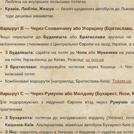
Любліна на внутрішніх польських потягах.
Краків, Люблін, Жешув
— безліч щоденних автобусів до Львова
туди дешевші авіаквитки.
Маршрут B — Через Словаччину або Угорщину (Братислава,
Якщо перельоти до
Будапешта
або
Братислави
зручніші чи 
залізничними стиковками з Центральної Європи на захід України, а 
З Будапешта:
сідайте на потяг до
Чопа
або
Мукачева
на укра
на потяг Укрзалізниці до Києва. Розклад:
uz.gov.ua
З Братислави:
подорожуйте потягом через Кошице -> Чоп /
київський потяг.
Комбіновані маршрути (наприклад, Братислава-Київ):
Tickets.ua
.
Маршрут C — Через Румунію або Молдову (Бухарест, Ясси, 
Для подорожуючих з південної Європи в′їзд через
Румунію
а
практичним.
З Бухареста:
потягом до молдавського кордону (Унгени), пот
Кишинів-Київ
. Альтернатива: міжміські автобуси Бухарест-Київ 
З Ясс:
перетніть кордон в Унгенах -> Кишинів -> сідайте на потяг