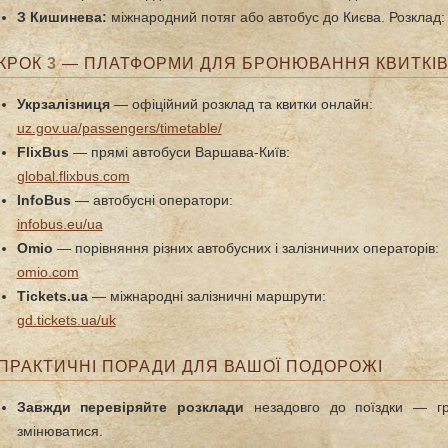
З Кишинева:
міжнародний потяг або автобус до Києва. Розклад
КРОК
3
— ПЛАТФОРМИ ДЛЯ БРОНЮВАННЯ КВИТКІ
Укрзалізниця
— офіційний розклад та квитки онлайн:
uz.gov.ua/passengers/timetable/
FlixBus
— прямі автобуси Варшава-Київ:
global.flixbus.com
InfoBus
— автобусні оператори:
infobus.eu/ua
Omio
— порівняння різних автобусних і залізничних операторів:
omio.com
Tickets.ua
— міжнародні залізничні маршрути:
gd.tickets.ua/uk
ПРАКТИЧНІ ПОРАДИ ДЛЯ ВАШОЇ ПОДОРОЖІ
Завжди перевіряйте розклади
незадовго до поїздки — гр
змінюватися.