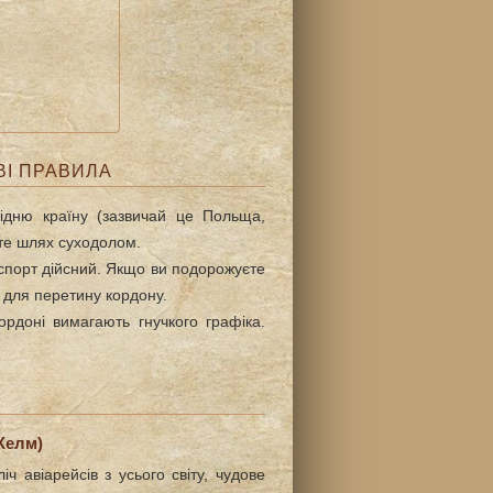
ВІ ПРАВИЛА
ідню країну (зазвичай це Польща,
те шлях суходолом.
порт дійсний. Якщо ви подорожуєте
в для перетину кордону.
рдоні вимагають гнучкого графіка.
Хелм)
іч авіарейсів з усього світу, чудове