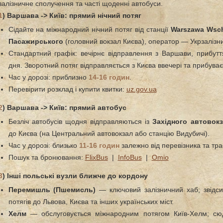
залізничне сполучення та часті щоденні автобуси.
1
) Варшава -> Київ: прямий нічний потяг
Сідайте на міжнародний нічний потяг від станції
Warszawa Wsc
Пасажирського
(головний вокзал Києва), оператор — Укрзалізн
Стандартний графік: вечірнє відправлення з Варшави, прибутт
дня. Зворотний потяг відправляється з Києва ввечері та прибува
Час у дорозі: приблизно
14-16 годин
.
Перевірити розклад і купити квитки:
uz.gov.ua
2
) Варшава -> Київ: прямий автобус
Безліч автобусів щодня відправляються із
Західного автовок
до Києва (на Центральний автовокзал або станцію Видубичі).
Час у дорозі: близько
11-16 годин
залежно від перевізника та тра
Пошук та бронювання:
FlixBus
|
InfoBus
|
Omio
3
) Інші польські вузли ближче до кордону
Перемишль (Пшемисль)
— ключовий залізничний хаб; звідси
потягів до Львова, Києва та інших українських міст.
Хелм
— обслуговується міжнародним потягом Київ-Хелм; сю