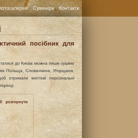
Фотогалерея
Сувеніри
Контакти
і
актичний посібник для
дістатися до Києва можна лише сушею
і як Польща, Словаччина, Угорщина,
об отримати миттєві персональні
орінці.
б розгорнути