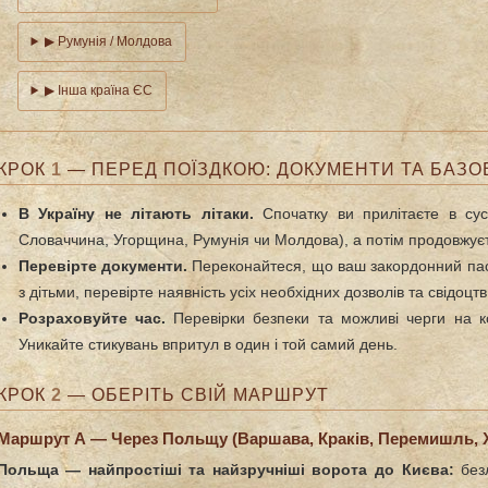
▶ Румунія / Молдова
▶ Інша країна ЄС
КРОК
1
— ПЕРЕД ПОЇЗДКОЮ: ДОКУМЕНТИ ТА БАЗО
В Україну не літають літаки.
Спочатку ви прилітаєте в сус
Словаччина, Угорщина, Румунія чи Молдова), а потім продовжує
Перевірте документи.
Переконайтеся, що ваш закордонний пас
з дітьми, перевірте наявність усіх необхідних дозволів та свідоцт
Розраховуйте час.
Перевірки безпеки та можливі черги на ко
Уникайте стикувань впритул в один і той самий день.
КРОК
2
— ОБЕРІТЬ СВІЙ МАРШРУТ
Маршрут А — Через Польщу (Варшава, Краків, Перемишль, 
Польща — найпростіші та найзручніші ворота до Києва:
безл