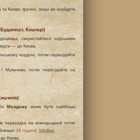
 та Києва; зручно, якщо ви знайдете
 Будапешт, Кошице)
дешевші, скористайтеся хорошими
звідти — до Києва.
їнському кордоні, потім пересідайте
 Мукачево, потім пересідайте на
Кишинів)
бо
Молдову
може бути найбільш
ім пересадка на міжнародний потяг
(близько
18 годин
):
InfoBus
.
 до Києва.