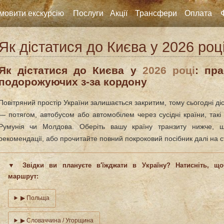
мовити екскурсію
Послуги
Акції
Трансфери
Оплата
Як дістатися до Києва у 2026 роц
Як дістатися до Києва у
2026 році
: пр
подорожуючих з-за кордону
Повітряний простір України залишається закритим, тому сьогодні 
— потягом, автобусом або автомобілем через сусідні країни, так
Румунія чи Молдова. Оберіть вашу країну транзиту нижче, щ
рекомендації, або прочитайте повний покроковий посібник далі на ст
▼ Звідки ви плануєте в′їжджати в Україну? Натисніть, що
маршрут:
▶ Польща
▶ Словаччина / Угорщина