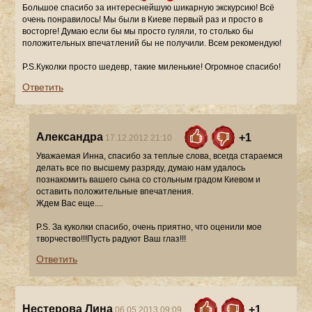
Большое спасибо за интереснейшую шикарную экскурсию! Всё
очень понравилось! Мы были в Киеве первый раз и просто в
восторге! Думаю если бы мы просто гуляли, то столько бы
положительных впечатлений бы не получили. Всем рекомендую!
P.S.Куколки просто шедевр, такие миленькие! Огромное спасибо!
Ответить
Александра
+1
17.12.2012 21:10
Уважаемая Инна, спасибо за теплые слова, всегда стараемся
делать все по высшему разряду, думаю нам удалось
познакомить вашего сына со стольным градом Киевом и
оставить положительные впечатления.
Ждем Вас еще....
P.S. За куколки спасибо, очень приятно, что оценили мое
творчество!!!Пусть радуют Ваш глаз!!!
Ответить
Нестерова Лина
+1
06.05.2013 09:09