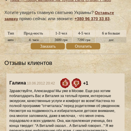
Хотите увидеть главную святыню Украины?
Оставьте
прямо сейчас или звоните:
.
заявку
+380 96 370 33 83
Тип
Прод-ность
1-3 чел
4-5 чел
6 и больше
авто
4 часа
5600 грн
7200 грн
дог.
Заказать
Оплатить
Отзывы клиентов
Галина
+1
10.06.2012 20:42
Здравствуйте, Александра! Мы уже в Москве. Еще раз хотим поблагодарить Вас и Виталия за теплый прием, интересные экскурсии, качественные услуги и комфорт во всем! Настена по полной программе "отчиталась" перед родителями об увиденном. Несмотря на подвижность и избирательное детское внимание, она многое запомнила, даже в мелочах, - что меня очень порадовало и всех удивило. Она, как прилежная ученица, без конца твердит: "А Виталий сказал... А Виталий говорил..." Я же перечитываю информацию обо всем, с чем познакомилась впервые (в