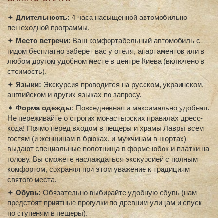
✦
Длительность:
4 часа насыщенной автомобильно-
пешеходной программы.
✦
Место встречи:
Ваш комфортабельный автомобиль с
гидом бесплатно заберет вас у отеля, апартаментов или в
любом другом удобном месте в центре Киева (включено в
стоимость).
✦
Языки:
Экскурсия проводится на русском, украинском,
английском и других языках по запросу.
✦
Форма одежды:
Повседневная и максимально удобная.
Не переживайте о строгих монастырских правилах дресс-
кода! Прямо перед входом в пещеры и храмы Лавры всем
гостям (и женщинам в брюках, и мужчинам в шортах)
выдают специальные полотнища в форме юбок и платки на
голову. Вы сможете наслаждаться экскурсией с полным
комфортом, сохраняя при этом уважение к традициям
святого места.
✦
Обувь:
Обязательно выбирайте удобную обувь (нам
предстоят приятные прогулки по древним улицам и спуск
по ступеням в пещеры).