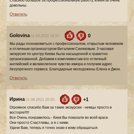
Спасибо большое за профессиональную работу, клиенты очень
довольны.
Ответить
Golovina
0
11.03.2021 16:37
Мы рады познакомиться с профессионалом, открытым человеком
и отличным организатором Виталием Синяковым. 3-часовая
экскурсия по центру Киева была насыщенной и грамотно
организованной. Добавим к комплиментам его отличный
английский и великолепное чувство юмора и получим адрес
безупречного сервиса. Благодарные молодожены Елена и Джон.
Ответить
Ирина
+1
21.08.2021 20:20
Огромное спасибо Вам за такие экскурсии - немцы просто в
восторге!!!!!
Все Очень понравилось - Киев Вы показали во всей красе.
Они просто Счастливы, а я с ними.
Удачи Вам, теперь я точно знаю к кому обращаться.