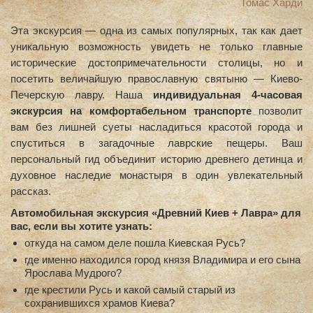
Томас Харди
Эта экскурсия — одна из самых популярных, так как дает
уникальную возможность увидеть не только главные
исторические достопримечательности столицы, но и
посетить величайшую православную святыню — Киево-
Печерскую лавру. Наша
индивидуальная 4-часовая
экскурсия на комфортабельном транспорте
позволит
вам без лишней суеты насладиться красотой города и
спуститься в загадочные лаврские пещеры. Ваш
персональный гид объединит историю древнего детинца и
духовное наследие монастыря в один увлекательный
рассказ.
Автомобильная экскурсия «Древний Киев + Лавра» для
вас, если вы хотите узнать:
откуда на самом деле пошла Киевская Русь?
где именно находился город князя Владимира и его сына
Ярослава Мудрого?
где крестили Русь и какой самый старый из
сохранившихся храмов Киева?