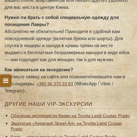
вашего отеля, апартаментов или любого другого удобного
для вас места в центре Киева.
Нужно ли брать с собой специальную одежду для
посещения Лавры?
Абсолютно не обязательно! Приходите в удобной вам
повседневной одежде (включая брюки или шорты). Для
спуска в пещеры и захода в храмы прямо на месте
выдаются бесплатные безразмерные накидки в виде юбок
— они подходят как для женщин, так и для мужчин.
Как записаться на экскурсию?
Оставьте заявку на сайте или позвоните/напишите нам в
мессенджеры:
(WhatsApp / Viber /
+380 96 370 33 83
Telegram).
ДРУГИЕ НАШИ VIP-ЭКСКУРСИИ
Обзорная экскурсия по Киеву на Toyota Land Cruiser Prado
Экскурсия «Киевский Street-Art» на Toyota Land Cruiser
Prado
Киев — город желаний на Toyota Land Cruiser Prado