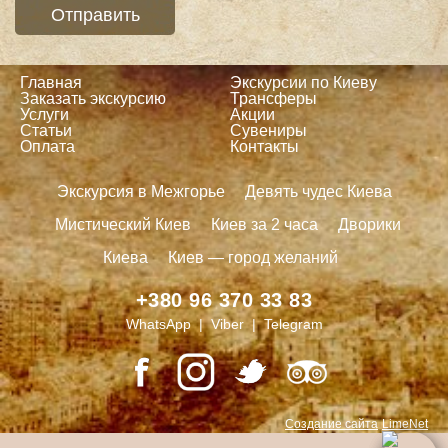
Главная
Экскурсии по Киеву
Заказать экскурсию
Трансферы
Услуги
Акции
Статьи
Сувениры
Оплата
Контакты
Экскурсия в Межгорье
Девять чудес Киева
Мистический Киев
Киев за 2 часа
Дворики
Киева
Киев — город желаний
+380 96 370 33 83
WhatsApp | Viber | Telegram
Создание сайта
LimeNet