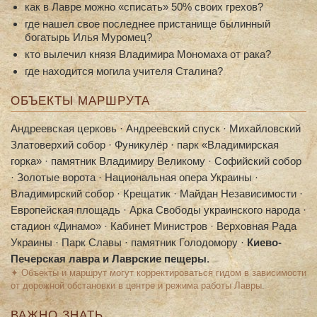
как в Лавре можно «списать» 50% своих грехов?
где нашел свое последнее пристанище былинный
богатырь Илья Муромец?
кто вылечил князя Владимира Мономаха от рака?
где находится могила учителя Сталина?
ОБЪЕКТЫ МАРШРУТА
Андреевская церковь · Андреевский спуск · Михайловский
Златоверхий собор · Фуникулёр · парк «Владимирская
горка» · памятник Владимиру Великому · Софийский собор
· Золотые ворота · Национальная опера Украины ·
Владимирский собор · Крещатик · Майдан Независимости ·
Европейская площадь · Арка Свободы украинского народа ·
стадион «Динамо» · Кабинет Министров · Верховная Рада
Украины · Парк Славы · памятник Голодомору ·
Киево-
Печерская лавра и Лаврские пещеры
.
✦ Объекты и маршрут могут корректироваться гидом в зависимости
от дорожной обстановки в центре и режима работы Лавры.
ВАЖНО ЗНАТЬ