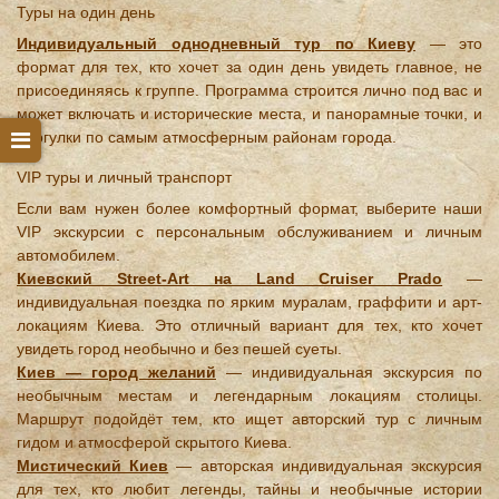
Туры на один день
Индивидуальный однодневный тур по Киеву
— это
формат для тех, кто хочет за один день увидеть главное, не
присоединяясь к группе. Программа строится лично под вас и
может включать и исторические места, и панорамные точки, и
прогулки по самым атмосферным районам города.
VIP туры и личный транспорт
Если вам нужен более комфортный формат, выберите наши
VIP экскурсии с персональным обслуживанием и личным
автомобилем.
Киевский Street-Art на Land Cruiser Prado
—
индивидуальная поездка по ярким муралам, граффити и арт-
локациям Киева. Это отличный вариант для тех, кто хочет
увидеть город необычно и без пешей суеты.
Киев — город желаний
— индивидуальная экскурсия по
необычным местам и легендарным локациям столицы.
Маршрут подойдёт тем, кто ищет авторский тур с личным
гидом и атмосферой скрытого Киева.
Мистический Киев
— авторская индивидуальная экскурсия
для тех, кто любит легенды, тайны и необычные истории