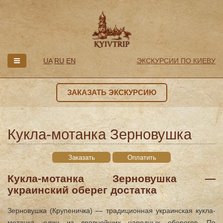
UA
RU
EN
ЭКСКУРСИИ ПО КИЕВУ
ЗАКАЗАТЬ ЭКСКУРСИЮ
Кукла-мотанка Зерновушка
Заказать
Оплатить
Кукла-мотанка Зерновушка —
украинский оберег достатка
Зерновушка (Крупеничка) — традиционная украинская кукла-
мотанка, один из древнейших народных оберегов. По